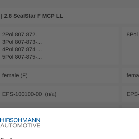
.8 SealStar F MCP LL
2Pol 807-872-...
8Pol
3Pol 807-873-...
4Pol 807-874-...
5Pol 807-875-...
female (F)
fema
EPS-100100-00 (n/a)
EPS-
EVS-100100-00
EVS-
N