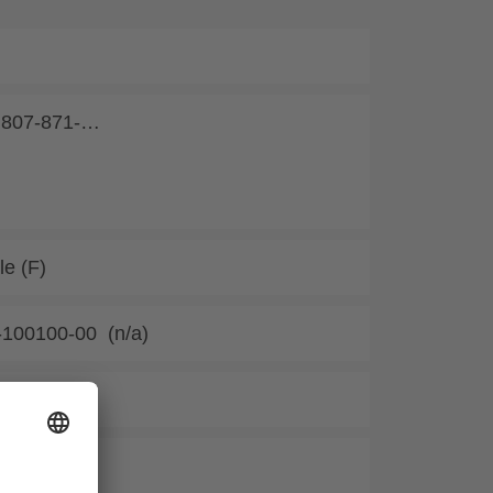
 807-871-…
le (F)
100100-00 (n/a)
100100-00