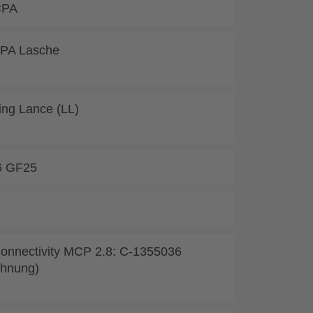
CPA
TPA Lasche
ing Lance (LL)
6 GF25
onnectivity MCP 2.8: C-1355036
chnung)