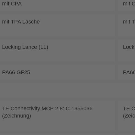
mit CPA
mit 
mit TPA Lasche
mit 
Locking Lance (LL)
Lock
PA66 GF25
PA6
TE Connectivity MCP 2.8: C-1355036
TE C
(Zeichnung)
(Zei