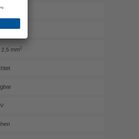
mm
2
 2,5 mm
chtet
ügbar
 V
ihen