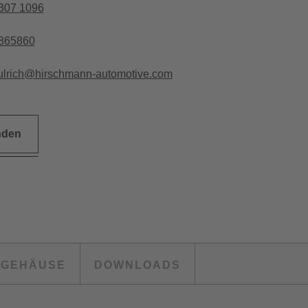
307 1096
3865860
ulrich@hirschmann-automotive.com
nden
NGEHÄUSE
DOWNLOADS