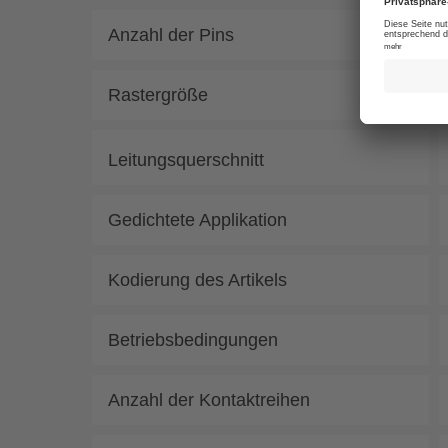
Anzahl der Pins
Rastergröße
Leitungsquerschnitt
Gedichtete Applikation
Kodierung des Artikels
Betriebsbedingungen
Anzahl der Kontaktreihen