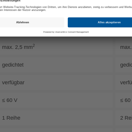
2,3,4,5Pol
8Pol
5,0 mm
5,0 
2
max. 2,5 mm
max.
gedichtet
gedi
verfügbar
verf
≤ 60 V
≤ 60
1 Reihe
2 Re